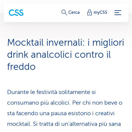
c
Cerca
myCSS
o
l
Mocktail invernali: i migliori
l
drink analcolici contro il
e
freddo
g
a
Durante le festività solitamente si
m
consumano più alcolici. Per chi non beve o
e
sta facendo una pausa esistono i creativi
n
mocktail. Si tratta di un’alternativa più sana
t