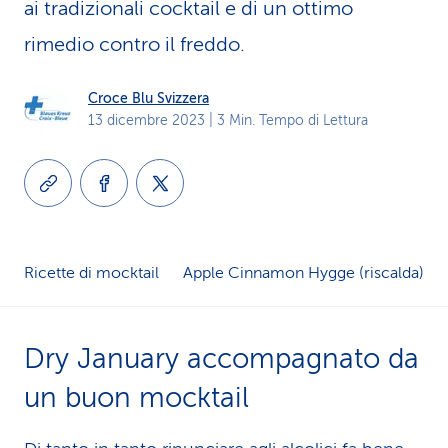
ai tradizionali cocktail e di un ottimo
i
rimedio contro il freddo.
d
Croce Blu Svizzera
i
13 dicembre 2023
| 3 Min. Tempo di Lettura
s
e
r
v
Ricette di mocktail
Apple Cinnamon Hygge (riscalda)
i
z
Dry January accompa­gna­to da
i
un buon mocktail
o