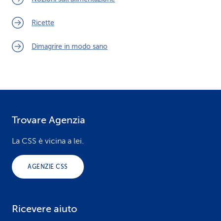
Ricette
Dimagrire in modo sano
Trovare Agenzia
F
o
La CSS è vicina a lei.
o
AGENZIE CSS
t
e
Ricevere aiuto
r