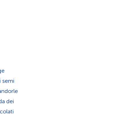
ge
 i semi
mandorle
da dei
colati