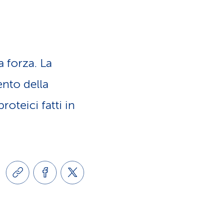
a
o
m
n
e
a forza. La
e
n
ento della
l
proteici fatti in
t
i
i
n
d
g
i