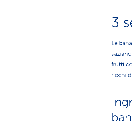
3 s
Le bana
saziano
frutti 
ricchi d
Ingr
ban