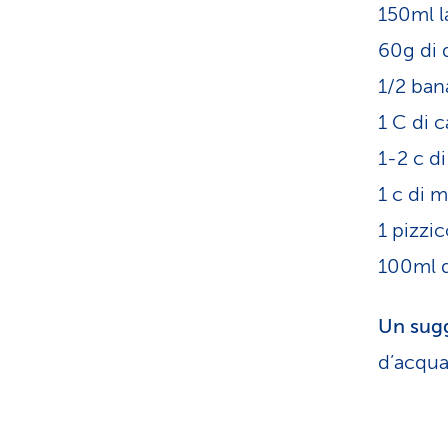
150ml la
60g di 
1/2 ban
1 C di 
1-2 c d
1 c di m
1 pizzic
100ml d
Un sug
d’acqua