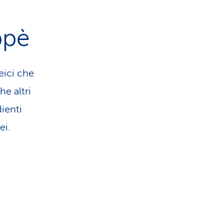
ppè
eici che
e altri
ienti
ei.