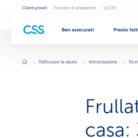
Clienti privati
Fornitori di prestazioni
La CSS
Seleziona
A
r
l'area
M
e
commerciale
a
c
Ben assicurati
Presto fat
o
e
m
m
e
r
n
c
i
Rafforzare la salute
Alimentazione
Rice
a
l
u
e
a
t
t
i
v
Frulla
a
:
C
l
i
casa: 
e
n
t