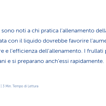
z
i
o
n
e
a
ci sono noti a chi pratica l’allenamento dell
t
t
a con il liquido dovrebbe fa­vo­rire l’aum
i
v
e l’efficienza dell’al­le­na­men­to. I frullati 
o
ani e si preparano anch’essi rapidamente.
| 3 Min. Tempo di Lettura