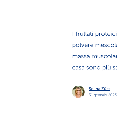
i
p
r
i
v
a
t
i
I frullati protei
polvere mescolat
massa mus­co­lare 
casa sono più s
Selina Züst
31 gennaio 2023