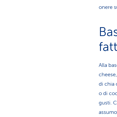
onere s
Bas
fat
Alla bas
cheese, 
di chia 
o di co
gusti. 
assumo