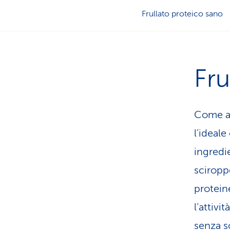
Frullato proteico sano
Fru
Come alt
l’ideale
ingredi
sciroppo
protein
l’attivi
senza s