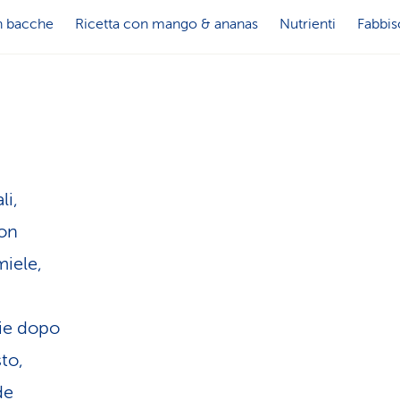
u
s
n bacche
Ricetta con mango & ananas
Nutrienti
Fabbis
i
e
s
r
t
v
i
li,
i
con
c
z
miele,
a
i
rie dopo
o
sto,
de