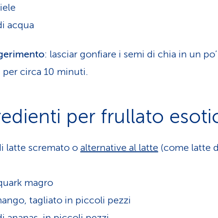
iele
i acqua
gerimento
: lasciar gonfiare i semi di chia in un po’
 per circa 10 minuti.
edienti per frullato esoti
i latte scremato o
alternative al latte
(come latte d
quark magro
ango, tagliato in piccoli pezzi
di ananas, in piccoli pezzi