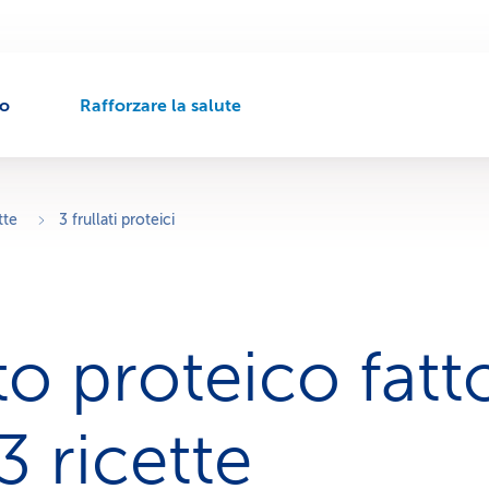
to
Rafforzare la salute
P
e
r
c
o
tte
3 frullati proteici
r
s
o
d
i
to proteico fatt
n
a
v
i
3 ricette
g
a