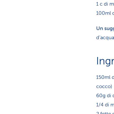
1 c di m
100ml d
Un sug
d’acqua
Ingr
150ml d
cocco)
60g di 
1/4 di m
2 fette 