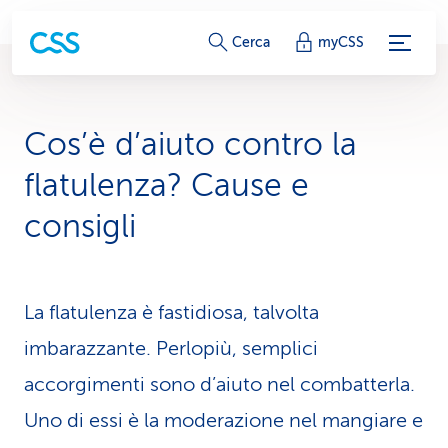
c
Cerca
myCSS
o
l
Cos’è d’aiuto contro la
l
flatulenza? Cause e
e
consigli
g
a
La flatulenza è fastidiosa, talvolta
m
imbarazzante. Perlopiù, semplici
e
accorgimenti sono d’aiuto nel combatterla.
n
Uno di essi è la mode­razione nel mangiare e
t