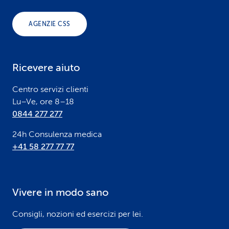
o
AGENZIE CSS
t
e
Ricevere aiuto
r
Centro servizi clienti
Lu–Ve, ore 8–18
0844 277 277
24h Consulenza medica
+41 58 277 77 77
Vivere in modo sano
Consigli, nozioni ed esercizi per lei.