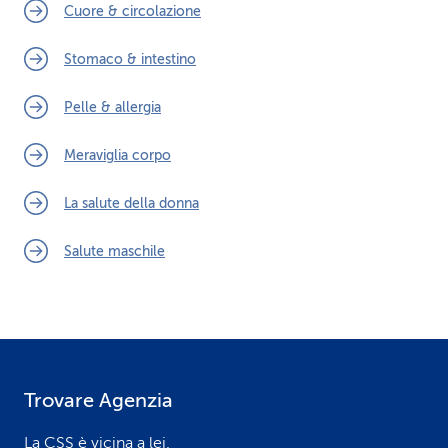
Cuore & circolazione
Stomaco & intestino
Pelle & allergia
Meraviglia corpo
La salute della donna
Salute maschile
Trovare Agenzia
F
o
La CSS è vicina a lei.