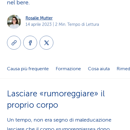
nel bere.
i
d
Rosalie Mutter
14 aprile 2023
| 2 Min. Tempo di Lettura
i
s
e
r
Causa più frequente
Formazione
Cosa aiuta
Rimedi
v
i
Lasciare «rumoreggiare» il
z
proprio corpo
i
Un tempo, non era segno di maleducazione
o
lasciare che il corpo «rumoreggiasse» dopo