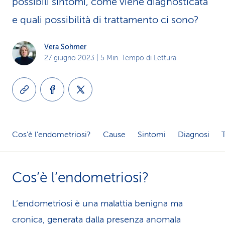
possibili sintomi, come viene diagnosticata
i
e quali possibilità di trattamento ci sono?
d
Vera Sohmer
i
27 giugno 2023
| 5 Min. Tempo di Lettura
s
e
r
v
Cos’è l’endometriosi?
Cause
Sintomi
Diagnosi
i
z
Cos’è l’endometriosi?
i
L’endometriosi è una malattia benigna ma
o
cronica, generata dalla presenza anomala