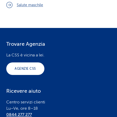
Salute maschile
Trovare Agenzia
F
o
La CSS è vicina a lei.
o
AGENZIE CSS
t
e
Ricevere aiuto
r
Centro servizi clienti
Lu–Ve, ore 8–18
0844 277 277