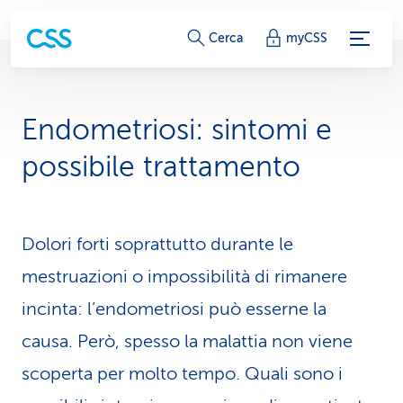
c
Cerca
myCSS
o
l
Endometriosi: sintomi e
l
possibile trattamento
e
g
Dolori forti soprattutto durante le
a
mestruazioni o impossibilità di rimanere
m
incinta: l’endometriosi può esserne la
e
causa. Però, spesso la malattia non viene
n
scoperta per molto tempo. Quali sono i
t