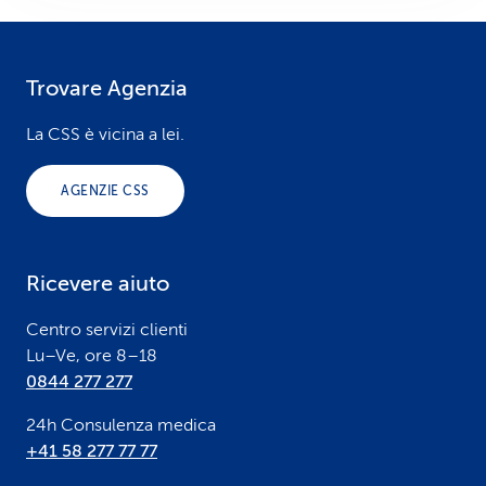
Trovare Agenzia
F
o
La CSS è vicina a lei.
o
AGENZIE CSS
t
e
Ricevere aiuto
r
Centro servizi clienti
Lu–Ve, ore 8–18
0844 277 277
24h Consulenza medica
+41 58 277 77 77