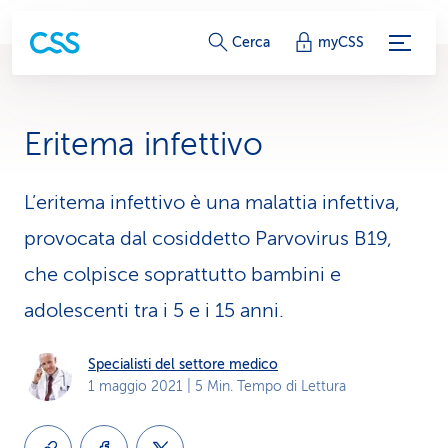
c
Cerca
myCSS
o
l
Eritema infettivo
l
e
L’eritema infettivo è una malattia infettiva,
provocata dal cosiddetto Parvovirus B19,
g
che colpisce soprattutto bambini e
a
adolescenti tra i 5 e i 15 anni.
m
e
Specialisti del settore medico
1 maggio 2021
| 5 Min. Tempo di Lettura
n
t