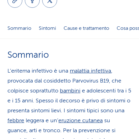
i
d
Sommario
Sintomi
Cause e trattamento
Cosa poss
i
s
Sommario
e
r
L’eritema infettivo è una
malattia infettiva
,
v
provocata dal cosiddetto Parvovirus B19, che
colpisce soprattutto
bambini
e adolescenti tra i 5
i
e i 15 anni. Spesso il decorso è privo di sintomi o
z
presenta sintomi lievi. I sintomi tipici sono una
i
febbre
leggera e un’
eruzione cutanea
su
o
guance, arti e tronco. Per la prevenzione si