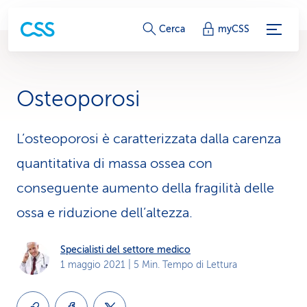
c
Cerca
myCSS
o
l
Osteoporosi
l
e
L’osteoporosi è caratterizzata dalla carenza
quantitativa di massa ossea con
g
conseguente aumento della fragilità delle
a
ossa e riduzione dell’altezza.
m
e
Specialisti del settore medico
1 maggio 2021
| 5 Min. Tempo di Lettura
n
t