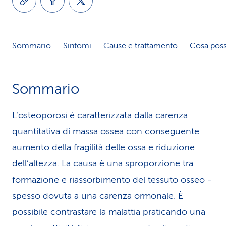
i
d
Sommario
Sintomi
Cause e trattamento
Cosa poss
i
s
Sommario
e
r
L’osteoporosi è caratterizzata dalla carenza
v
quantitativa di massa ossea con conseguente
aumento della fragilità delle ossa e riduzione
i
dell’altezza. La causa è una sproporzione tra
z
formazione e riassorbimento del tessuto osseo -
i
spesso dovuta a una carenza ormonale. È
o
possibile contrastare la malattia praticando una