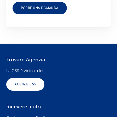
PORRE UNA DOMANDA
Trovare Agenzia
F
o
La CSS è vicina a lei.
o
AGENZIE CSS
t
e
Ricevere aiuto
r