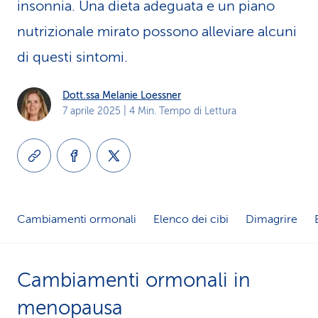
insonnia. Una dieta adeguata e un piano
i
nutrizionale mirato possono alleviare alcuni
d
di questi sintomi.
i
Dott.ssa Melanie Loessner
s
7 aprile 2025
| 4 Min. Tempo di Lettura
e
r
v
i
Cambiamenti ormonali
Elenco dei cibi
Dimagrire
z
i
Cambiamenti ormonali in
o
menopausa