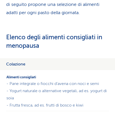
di seguito propone una selezione di alimenti
adatti per ogni pasto della giornata.
Elenco degli alimenti consigliati in
menopausa
La
Colazione
tabella
mostra
un
- Pane integrale o fiocchi d’avena con noci e semi
piano
alimentare
- Yogurt naturale o alternative vegetali, ad es. yogurt di
mirato
soia
per
- Frutta fresca, ad es. frutti di bosco e kiwi
le
donne