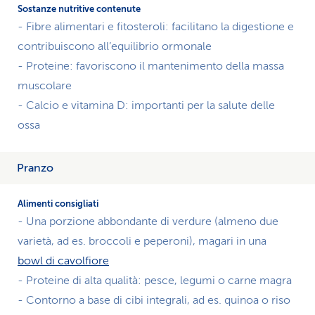
in
- Fibre alimentari e fitosteroli: facilitano la digestione e
menopausa,
contribuiscono all’equilibrio ormonale
elencando
i
- Proteine: favoriscono il mantenimento della massa
cibi
muscolare
consigliati
- Calcio e vitamina D: importanti per la salute delle
con
ossa
i
loro
nutrienti
Pranzo
e
suggerendo
cosa
- Una porzione abbondante di verdure (almeno due
mangiare
a
varietà, ad es. broccoli e peperoni), magari in una
colazione,
bowl di cavolfiore
pranzo,
- Proteine di alta qualità: pesce, legumi o carne magra
cena
- Contorno a base di cibi integrali, ad es. quinoa o riso
e