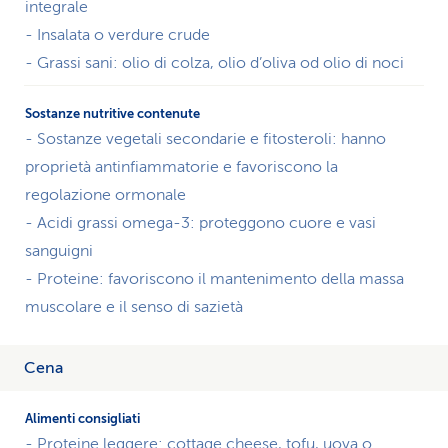
integrale
per
uno
- Insalata o verdure crude
spuntino.
- Grassi sani: olio di colza, olio d’oliva od olio di noci
- Sostanze vegetali secondarie e fitosteroli: hanno
proprietà antinfiammatorie e favoriscono la
regolazione ormonale
- Acidi grassi omega-3: proteggono cuore e vasi
sanguigni
- Proteine: favoriscono il mantenimento della massa
muscolare e il senso di sazietà
Cena
- Proteine leggere: cottage cheese, tofu, uova o