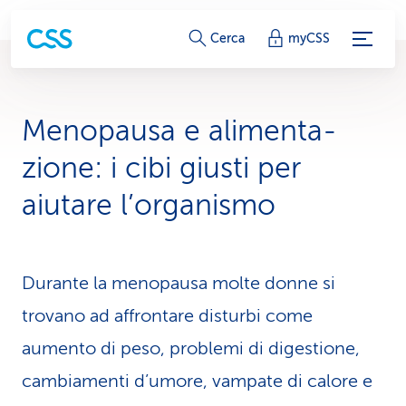
c
Cerca
myCSS
o
l
Menopausa e alimenta­
l
zione: i cibi giusti per
e
aiutare l’organismo
g
a
Durante la menopausa molte donne si
m
trovano ad affrontare disturbi come
e
aumento di peso, problemi di diges­tione,
n
cambiamenti d’umore, vampate di calore e
t