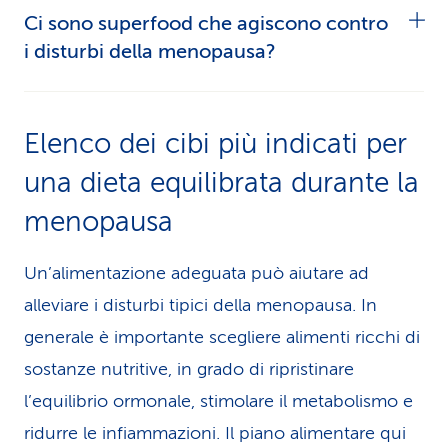
Il calcio e la vitamina D proteggono le ossa,
Ci sono superfood che agiscono contro
articolari o sbalzi d’umore.
mentre gli acidi grassi omega-3 hanno un effetto
i disturbi della menopausa?
antinfiammatorio; le proteine aiutano poi a
mantenere la massa muscolare e le fibre
Alcune donne ricorrono a superfood come
favoriscono la digestione. Anche le sostanze
Elenco dei cibi più indicati per
curcuma
, maca o radice di igname. I primi studi
vegetali secondarie come i fitosteroli svolgono a
una dieta equilibrata durante la
condotti mostrano effetti positivi, ma per ora
loro volta un ruolo importante.
mancano dati sul lungo periodo. È dunque più
menopausa
opportuno seguire un’alimentazione ricca di
Un’alimentazione adeguata può aiutare ad
nutrienti ed equilibrata, basata su cibi naturali.
alleviare i disturbi tipici della menopausa. In
generale è importante scegliere alimenti ricchi di
sostanze nutritive, in grado di ripristinare
l’equilibrio ormonale, stimolare il metabolismo e
ridurre le infiammazioni. Il piano alimentare qui