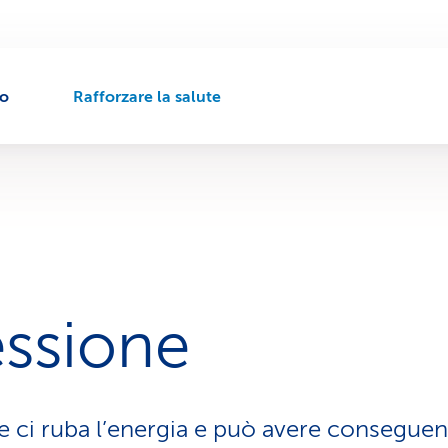
to
Rafforzare la salute
P
e
r
c
o
r
s
o
d
i
ssione
n
a
v
i
g
 ci ruba l’energia e può avere conseguenz
a