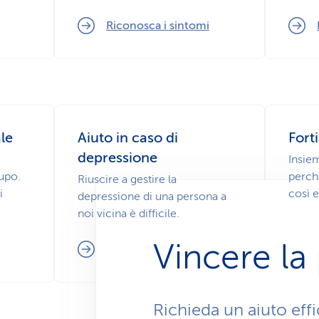
Riconosca i sintomi
le
Aiuto in caso di
Fort
depressione
Insie
upo.
perché
Riuscire a gestire la
i
così e
depressione di una persona a
noi vicina è difficile.
Vincere la
Ecco cosa conta
Richieda un aiuto effi