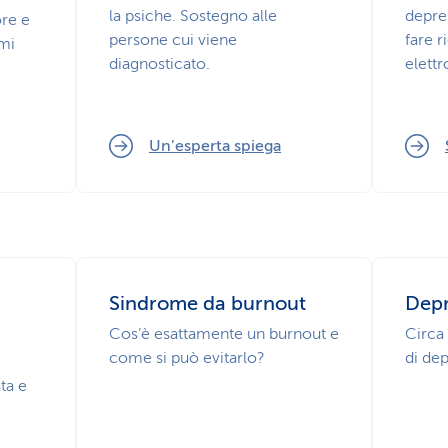
la psiche. Sostegno alle
depre
ore e
persone cui viene
fare r
omi
diagnosticato.
elett
Un’esperta spiega
Sindrome da burnout
Depr
Cos’è esattamente un burnout e
Circa 
come si può evitarlo?
di dep
ta e