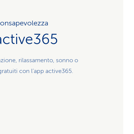
i consapevolezza
active365
zione, rilassamento, sonno o
ratuiti con l’app active365.