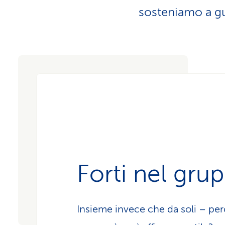
i
p
sosteniamo a gu
r
i
v
a
t
i
Forti nel gru
Insieme invece che da soli – perc