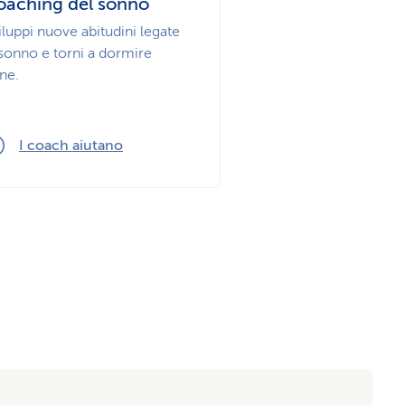
oaching del sonno
iluppi nuove abitudini legate
 sonno e torni a dormire
ne.
I coach aiutano