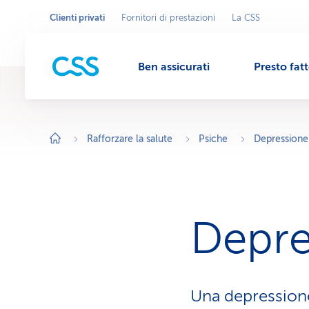
Clienti privati
Fornitori di prestazioni
La CSS
Seleziona
A
r
l'area
M
e
commerciale
a
c
Ben assicurati
Presto fat
o
e
m
m
e
r
n
c
i
Rafforzare la salute
Psiche
Depressione
a
l
u
e
a
t
t
i
v
Depre
a
:
C
l
i
e
n
Una depressione
t