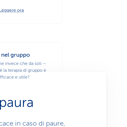
Leggere ora
i nel gruppo
me invece che da soli –
 la terapia di gruppo è
fficace e utile?
 paura
Guarire insieme
cace in caso di paure,