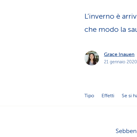
i
p
r
L’inverno è arri
i
v
a
che modo la saun
t
i
Grace Inauen
21 gennaio 2020
Tipo
Effetti
Se si h
Sebbene