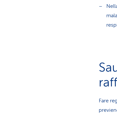
Nell
mala
resp
Sau
raf
Fare re
previene