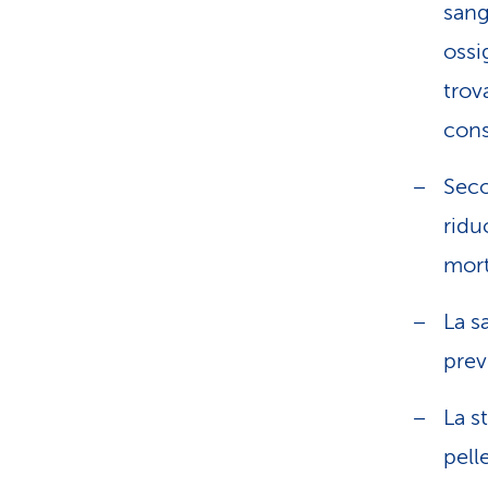
sang
ossi
trov
cons
Sec
ridu
mort
La s
prev
La s
pell