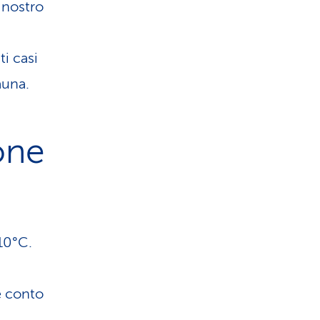
 nostro
i casi
auna.
one
110°C.
e conto