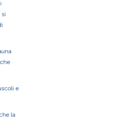
i
 si
di
sauna
ache
scoli e
che la