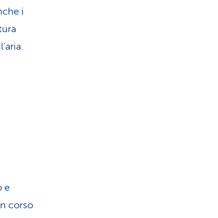
nche i
tura
’aria.
o e
 in corso