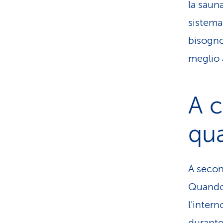
la saun
sistema
bisogno
meglio 
A c
qua
A secon
Quando s
l’inter
durante