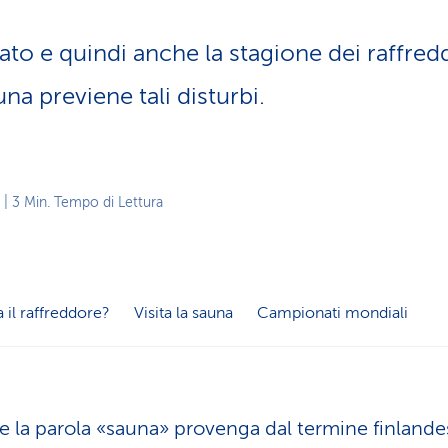
z
i
vato e quindi anche la stagione dei raffred
o
n
a previene tali disturbi.
e
a
t
t
i
| 3 Min. Tempo di Lettura
v
o
a il raffreddore?
Visita la sauna
Campionati mondiali
 la parola «sauna» provenga dal termine finlande