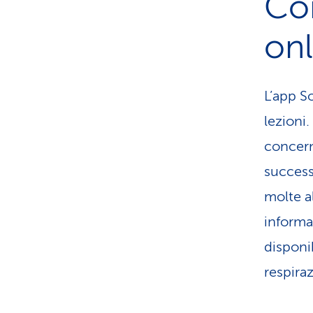
Com
onl
L’app S
lezioni
concern
success
molte al
informa
disponib
respira