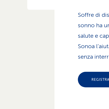
z
i
o
Soffre di d
n
e
sonno ha un
a
t
salute e ca
t
i
Sonoa l’aiu
v
senza interr
o
REGISTR