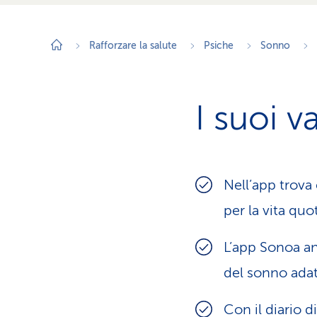
Rafforzare la salute
Psiche
Sonno
I suoi v
Nell’app trova
per la vita quo
L’app Sonoa an
del sonno adatt
Con il diario 