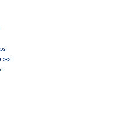
i
osì
 poi i
no.