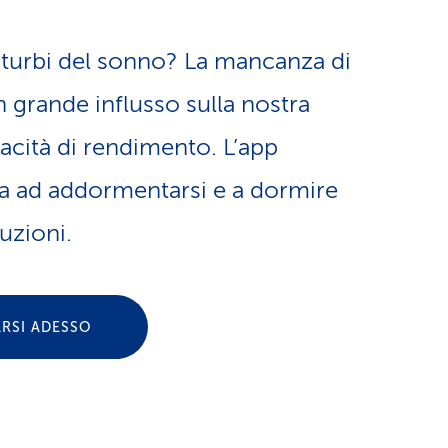
a
o
m
isturbi del sonno? La mancanza di
n
 grande influsso sulla nostra
e
pacità di rendimento. L’app
e
n
ta ad addormentarsi e a dormire
l
t
uzioni.
i
i
n
ARSI ADESSO
d
g
i