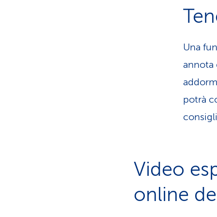
Ten
Una fun
annota 
addorme
potrà c
consigli
Video esp
online d