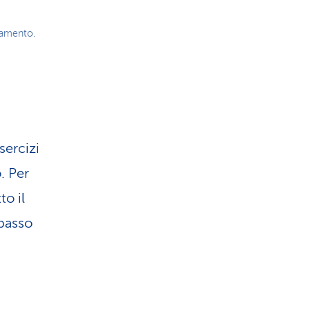
enamento.
sercizi
. Per
to il
passo