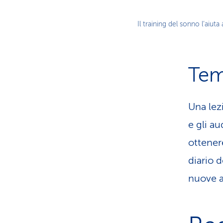
Il training del sonno l’aiut
Tem
Una lezi
e gli a
ottenere
diario 
nuove a