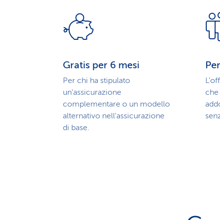
Gratis per 6 mesi
Per
Per chi ha stipulato
L’of
un'assicura­zione
che
complementare o un modello
add
alternativo nell'assicurazione
senz
di base.