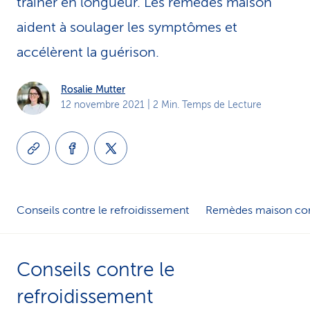
traîner en longueur. Les remèdes maison
i
aident à soulager les symptômes et
c
accélèrent la guérison.
e
Rosalie Mutter
12 novembre 2021
| 2 Min. Temps de Lecture
Conseils contre le refroidissement
Remèdes maison cont­r
Conseils contre le
refroidissement