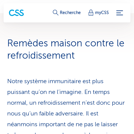
L
Recherche
myCSS
i
e
Remèdes maison contre le
n
refro­idis­se­ment
s
d
Notre système immunitaire est plus
e
puissant qu’on ne l’imagine. En temps
s
normal, un refroidissement n’est donc pour
e
nous qu’un faible adver­sai­re. Il est
r
néanmoins important de ne pas le laisser
v