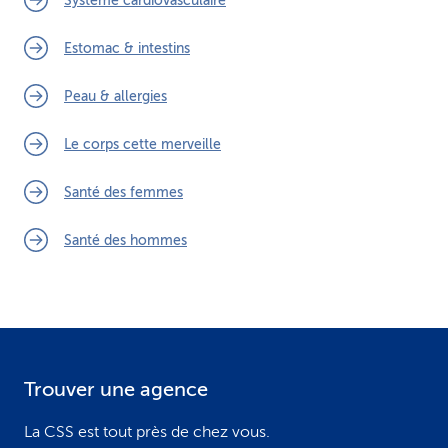
Système cardiovasculaire
Estomac & intestins
Peau & allergies
Le corps cette merveille
Santé des femmes
Santé des hommes
Trouver une agence
F
o
La CSS est tout près de chez vous.