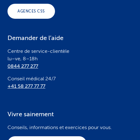
o
AGENCES CSS
t
e
Demander de l’aide
r
Centre de service-clientèle
lu–ve, 8–18h
0844 277 277
Conseil médical 24/7
+41 58 277 77 77
Vivre sainement
Conseils, informations et exercices pour vous.