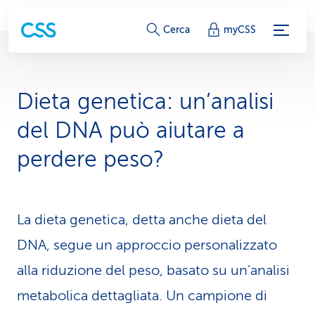
c
Cerca
myCSS
o
l
Dieta genetica: un’analisi
l
del DNA può aiutare a
e
perdere peso?
g
a
La dieta genetica, detta anche dieta del
m
DNA, segue un approccio personalizzato
e
alla riduzione del peso, basato su un’analisi
n
metabolica dettagliata. Un campione di
t