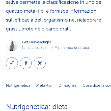
saliva permette la classificazione in uno dei
i
quattro meta-tipi e fornisce informazioni
d
sull’efficacia dell’­organismo nel rielaborare
i
grassi, proteine e carboidrati.
s
Ewa Heimerdinger
e
15 febbraio 2024
| 2 Min. Tempo di Lettura
r
v
i
z
Nutrigenetica
Meta-tipi
Dimagrire
Cosa dice la sc
i
o
Nutrigenetica: dieta