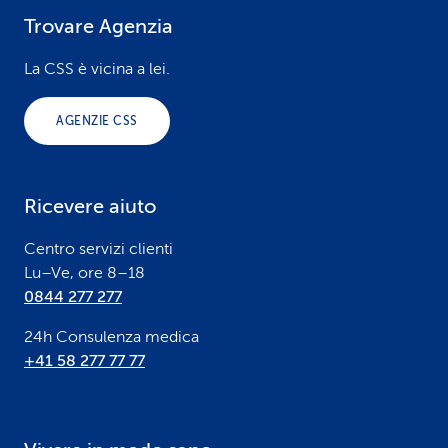
Trovare Agenzia
F
o
La CSS è vicina a lei.
o
AGENZIE CSS
t
e
Ricevere aiuto
r
Centro servizi clienti
Lu–Ve, ore 8–18
0844 277 277
24h Consulenza medica
+41 58 277 77 77