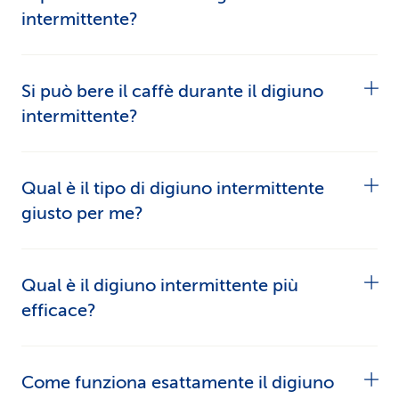
metabolico e l’attività fisica. Il digiuno di breve
intermittente?
durata spesso comporta una lieve perdita di
peso.
Sì, durante il digiuno si dovrebbe bere molto,
Si può bere il caffè durante il digiuno
preferibilmente acqua, tè non zuccherato o
intermittente?
caffè nero.
Sì, il caffè nero senza zucchero e latte è
Qual è il tipo di digiuno intermittente
permesso durante il digiuno intermittente.
giusto per me?
Il tipo di digiuno intermittente dipende dal suo
Qual è il digiuno intermittente più
stile di vita, dalla sua routine quotidiana e dalle
efficace?
preferenze personali. Sperimenti diversi metodi
per trovare quello più adeguato.
L’efficacia dipende dagli obiettivi e dalle
Come funziona esattamente il digiuno
preferenze individuali. Il 16:8 e il 5:2 sono