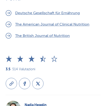
in
bici
senza esagerare. Eviti quindi gli
allenamenti intensivi.
Deutsche Gesellschaft für Ernährung
The American Journal of Clinical Nutrition
The British Journal of Nutrition
3.5
514
Valutazioni
Nadja Hegglin