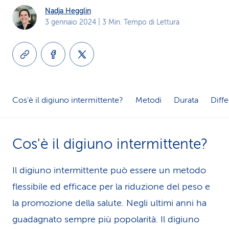
Nadja Hegglin
i
3 gennaio 2024
| 3 Min. Tempo di Lettura
d
i
s
e
Cos'è il digiuno intermittente?
Metodi
Durata
Diff
r
v
Cos'è il digiuno intermittente?
i
Il digiuno intermittente può essere un metodo
z
flessibile ed efficace per la riduzione del peso e
i
la promozione della salute. Negli ultimi anni ha
o
guadagnato sempre più popolarità. Il digiuno