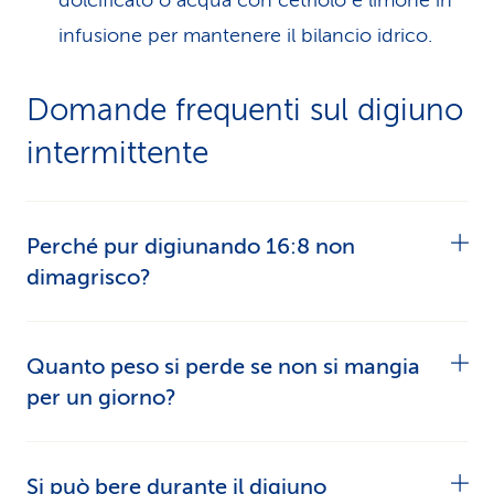
dolcificato o acqua con cetriolo e limone in
infusione per mantenere il bilancio idrico.
Domande frequenti sul digiuno
intermittente
Perché pur digiunando 16:8 non
dimagrisco?
Se non si dimagrisce durante il digiuno 16:8, può
Quanto peso si perde se non si mangia
essere che si assuma un eccesso di calorie nella
per un giorno?
finestra dei pasti o non si faccia abbastanza
attività fisica. Verifichi la sua alimentazione e la
Dipende da fattori individuali come il tasso
Si può bere durante il digiuno
sua routine di movimento.