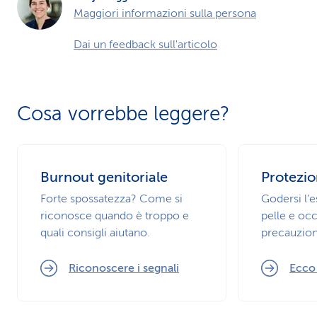
Maggiori informazioni sulla persona
Dai un feedback sull'articolo
Cosa vorrebbe leggere?
Burnout genitoriale
Protezio
Forte spossatezza? Come si
Godersi l’
riconosce quando è troppo e
pelle e occ
quali consigli aiutano.
precauzion
Riconoscere i segnali
Ecco