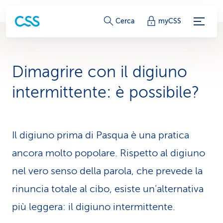
c
Cerca
myCSS
o
l
Dimagrire con il digiu­no
l
intermittente: è possibile?
e
g
Il digiuno prima di Pasqua è una pratica
a
ancora molto popolare. Rispetto al digiuno
m
nel vero senso della parola, che prevede la
e
rinuncia totale al cibo, esiste un’alternativa
n
più leggera: il digiuno intermittente.
t