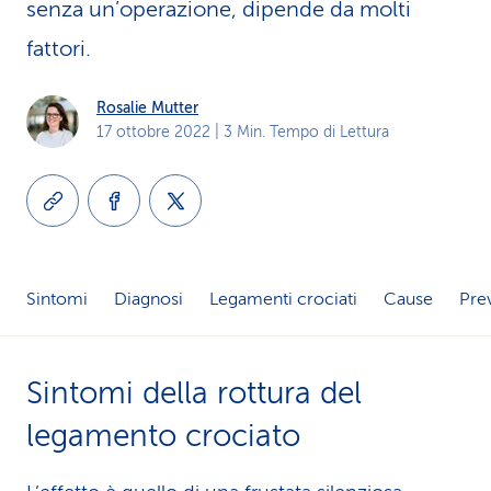
senza un’operazione, dipende da molti
i
fattori.
d
Rosalie Mutter
i
17 ottobre 2022
| 3 Min. Tempo di Lettura
s
e
r
v
Sintomi
Diagnosi
Legamenti crociati
Cause
Pre
i
z
Sintomi della rottura del
i
legamento crociato
o