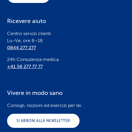
t
e
Ricevere aiuto
r
Centro servizi clienti
Lu–Ve, ore 8–18
0844 277 277
24h Consulenza medica
+41 58 277 77 77
Vivere in modo sano
Consigli, nozioni ed esercizi per lei.
SI ABBONI ALLA NEWSLETTER