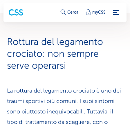
c
Cerca
myCSS
o
l
Rottura del legamento
l
crociato: non sempre
e
serve operarsi
g
a
La rottura del legamento crociato è uno dei
m
traumi sportivi più comuni. I suoi sintomi
e
sono piuttosto inequivocabili. Tuttavia, il
n
tipo di trattamento da scegliere, con o
t