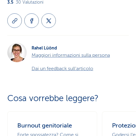
3.5
30
Valutazioni
Rahel Lüönd
Maggiori informazioni sulla persona
Dai un feedback sull'articolo
Cosa vorrebbe leggere?
Burnout genitoriale
Protezio
Forte spossatezza? Come si
Godersi l’