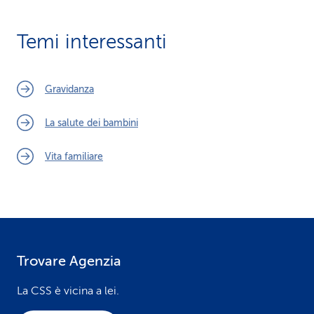
Temi interessanti
Gravidanza
La salute dei bambini
Vita familiare
Trovare Agenzia
F
o
La CSS è vicina a lei.