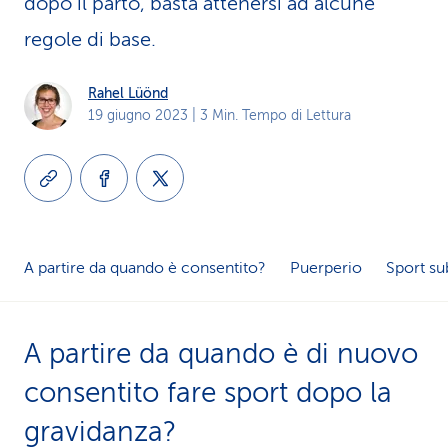
dopo il parto, basta attenersi ad alcune
i
regole di base.
d
Rahel Lüönd
i
19 giugno 2023
| 3 Min. Tempo di Lettura
s
e
r
v
A partire da quando è consentito?
Puerperio
Sport su
i
z
A partire da quando è di nuovo
i
consentito fare sport dopo la
o
gravidanza?