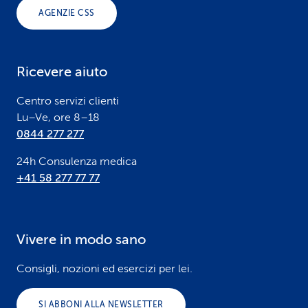
o
AGENZIE CSS
t
e
Ricevere aiuto
r
Centro servizi clienti
Lu–Ve, ore 8–18
0844 277 277
24h Consulenza medica
+41 58 277 77 77
Vivere in modo sano
Consigli, nozioni ed esercizi per lei.
SI ABBONI ALLA NEWSLETTER