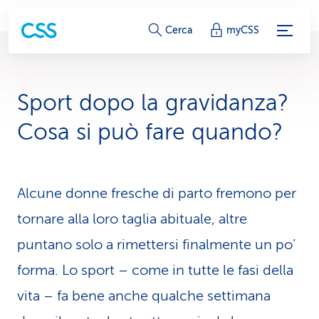
c
Cerca
myCSS
o
l
Sport dopo la gravidanza?
l
Cosa si può fare quando?
e
g
Alcune donne fresche di parto fremono per
a
tornare alla loro taglia abituale, altre
m
puntano solo a rimettersi finalmente un po’
e
forma. Lo sport – come in tutte le fasi della
n
vita – fa bene anche qualche settimana
t