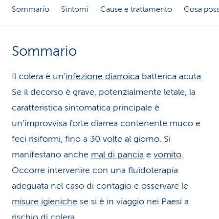
Sommario
Sintomi
Cause e trattamento
Cosa poss
i
d
Sommario
i
s
Il colera è un’
infezione diarroica
batterica acuta.
e
Se il decorso è grave, potenzialmente letale, la
caratteristica sintomatica principale è
r
un’improvvisa forte diarrea contenente muco e
v
feci risiformi, fino a 30 volte al giorno. Si
i
manifestano anche
mal di pancia
e
vomito
.
z
Occorre intervenire con una fluidoterapia
i
adeguata nel caso di contagio e osservare le
misure igieniche
se si è in viaggio nei Paesi a
o
rischio di colera.