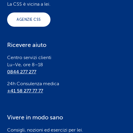
o
La CSS è vicina a lei.
o
AGENZIE CSS
t
e
Ricevere aiuto
r
Centro servizi clienti
Lu–Ve, ore 8–18
0844 277 277
24h Consulenza medica
+41 58 277 77 77
Vivere in modo sano
Consigli, nozioni ed esercizi per lei.