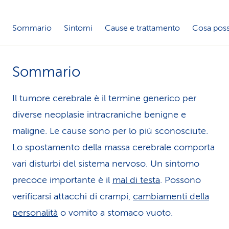
i
Sommario
Sintomi
Cause e trattamento
Cosa poss
d
i
Sommario
s
e
Il tumore cerebrale è il termine generico per
r
diverse neoplasie intracraniche benigne e
maligne. Le cause sono per lo più sconosciute.
v
Lo spostamento della massa cerebrale comporta
i
vari disturbi del sistema nervoso. Un sintomo
z
precoce importante è il
mal di testa
. Possono
i
verificarsi attacchi di crampi,
cambiamenti della
o
personalità
o vomito a stomaco vuoto.