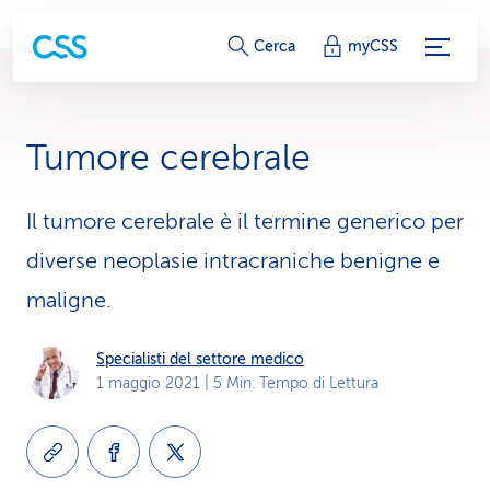
c
Cerca
myCSS
o
l
Tumore cerebrale
l
e
Il tumore cerebrale è il termine generico per
diverse neoplasie intracraniche benigne e
g
maligne.
a
m
Specialisti del settore medico
1 maggio 2021
| 5 Min. Tempo di Lettura
e
n
t