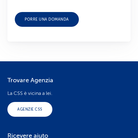
PORRE UNA DOMANDA
Trovare Agenzia
F
o
La CSS è vicina a lei.
o
AGENZIE CSS
t
e
Ricevere aiuto