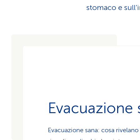
i
p
stomaco e sull’in
r
i
v
a
t
i
Evacuazione 
Evacuazione sana: cosa rivelano 