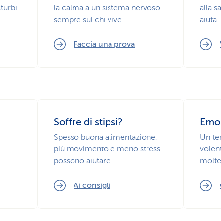
sturbi
la calma a un sistema nervoso
alla s
sempre sul chi vive.
aiuta.
Faccia una prova
Soffre di stipsi?
Emor
Spesso buona alimentazione,
Un tem
più movimento e meno stress
volent
possono aiutare.
molte
Ai consigli