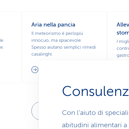
Aria nella pancia
Allev
sto
Il meteorismo è perlopiù
le
innocuo, ma spiacevole.
I migl
e.
Spesso aiutano semplici rimedi
contro
casalinghi.
gastr
Aiuto contro la flatulenza
Consulenza
MOSTRA DI PIÙ
Con l’aiuto di special
abitudini alimentari 