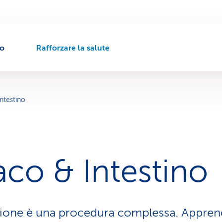
to
Rafforzare la salute
P
e
r
c
o
ntestino
r
s
o
d
i
co & Intestino
n
a
v
i
g
tione è una procedura complessa. Apprend
a