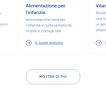
Alimentazione per
Vita
l’infanzia
o,
Ricett
una nu
Alimentazione sana per
ferro.
un'al
l’infanzia in tutta semplicità:
vitam
ricette e consigli utili.
E-book gratuito
MOSTRA DI PIÙ