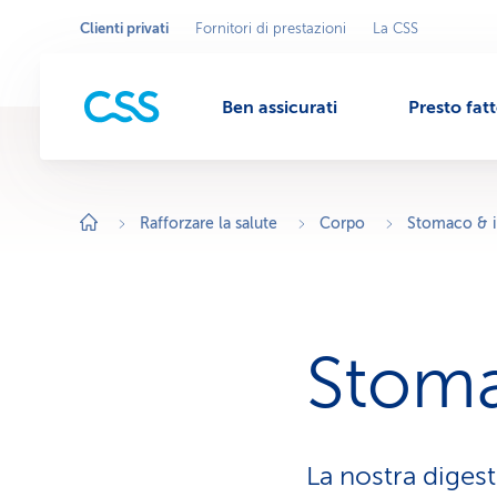
Clienti privati
Fornitori di prestazioni
La CSS
Seleziona
A
r
l'area
M
e
commerciale
a
c
Ben assicurati
Presto fat
o
e
m
m
e
r
n
c
i
Rafforzare la salute
Corpo
Stomaco & i
a
l
u
e
a
t
t
i
v
Stoma
a
:
C
l
i
e
n
La nostra diges
t