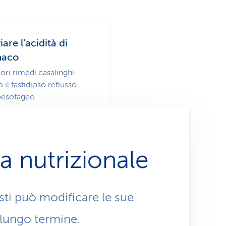
iare l’acidità di
maco
iori rimedi casalinghi
 il fastidioso reflusso
oesofageo
Aiuto immediato
 nutrizionale
isti può modificare le sue
a lungo termine.