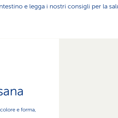
z
testino e legga i nostri consigli per la sal
i
o
n
e
a
t
t
i
v
o
sana
colore e forma,