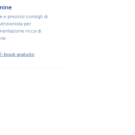
mine
e e preziosi consigli di
trizionista per
imentazione ricca di
ine.
E-book gratuito