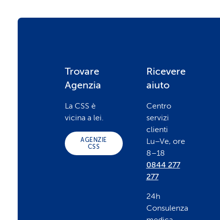
F
Trovare
Ricevere
Agenzia
aiuto
o
La CSS è
Centro
vicina a lei.
servizi
o
clienti
AGENZIE
Lu–Ve, ore
CSS
8–18
t
0844 277
277
e
24h
Consulenza
r