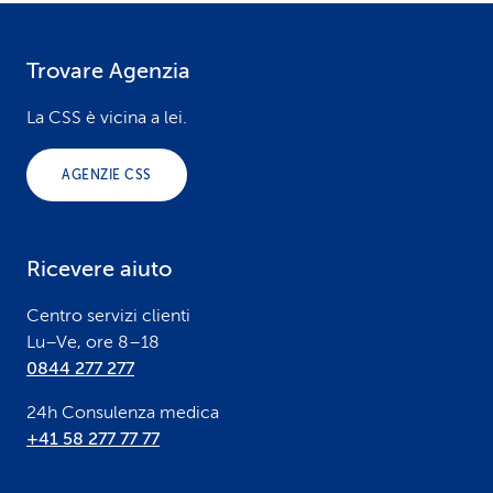
Trovare Agenzia
F
o
La CSS è vicina a lei.
o
AGENZIE CSS
t
e
Ricevere aiuto
r
Centro servizi clienti
Lu–Ve, ore 8–18
0844 277 277
24h Consulenza medica
+41 58 277 77 77