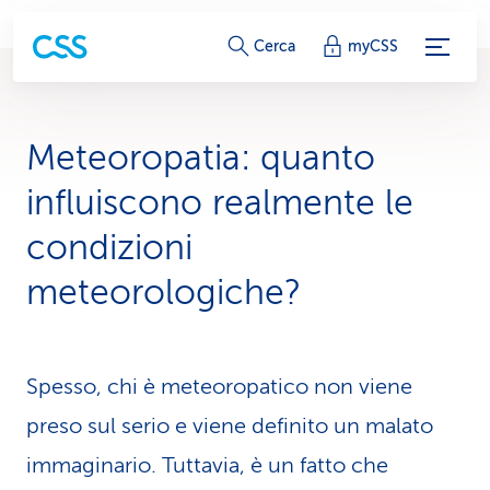
c
Cerca
myCSS
o
l
Meteoropatia: quanto
l
influiscono realmente le
e
condizioni
g
meteorologiche?
a
m
Spesso, chi è meteoropatico non viene
e
preso sul serio e viene definito un malato
n
immaginario. Tuttavia, è un fatto che
t