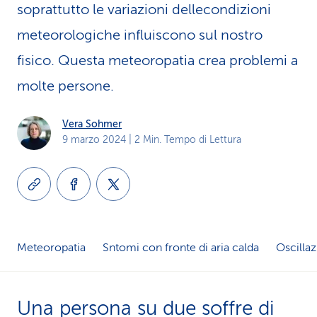
soprattutto le variazioni dellecondizioni
i
meteorologiche influiscono sul nostro
d
fisico. Questa meteoropatia crea problemi a
i
molte persone.
s
Vera Sohmer
e
9 marzo 2024
| 2 Min. Tempo di Lettura
r
v
i
z
Meteoropatia
Sntomi con fronte di aria calda
Oscillaz
i
o
Una persona su due soffre di