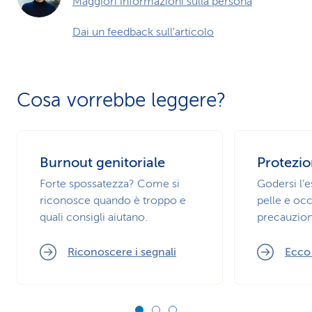
Maggiori informazioni sulla persona
Dai un feedback sull'articolo
Cosa vorrebbe leggere?
Burnout genitoriale
Protezio
Forte spossatezza? Come si
Godersi l’
riconosce quando è troppo e
pelle e occ
quali consigli aiutano.
precauzion
Riconoscere i segnali
Ecco