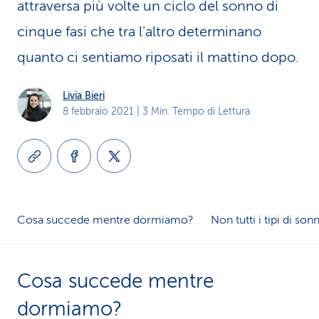
attraversa più volte un ciclo del sonno di
i
cinque fasi che tra l’altro determinano
d
quanto ci sentiamo riposati il mattino dopo.
i
Livia Bieri
s
8 febbraio 2021
| 3 Min. Tempo di Lettura
e
r
v
i
Cosa succede mentre dormiamo?
Non tutti i tipi di so
z
i
Cosa succede mentre
o
dormiamo?