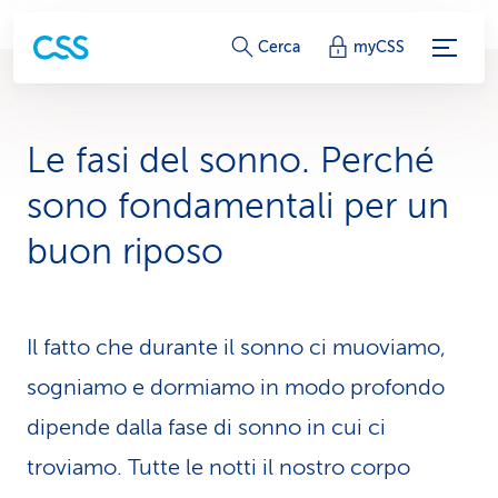
c
Cerca
myCSS
o
l
Le fasi del sonno. Perché
l
sono fondamentali per un
e
buon riposo
g
a
Il fatto che durante il sonno ci muoviamo,
m
sogniamo e dormiamo in modo profondo
e
dipende dalla fase di sonno in cui ci
n
troviamo. Tutte le notti il nostro corpo
t