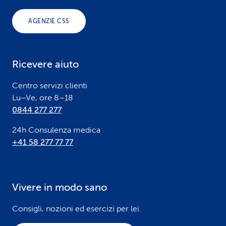
o
AGENZIE CSS
t
e
Ricevere aiuto
r
Centro servizi clienti
Lu–Ve, ore 8–18
0844 277 277
24h Consulenza medica
+41 58 277 77 77
Vivere in modo sano
Consigli, nozioni ed esercizi per lei.