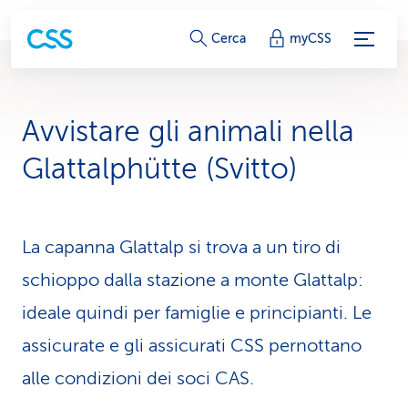
c
Cerca
myCSS
o
l
Avvistare gli animali nella
l
Glattalphütte (Svitto)
e
g
La capanna Glattalp si trova a un tiro di
a
schioppo dalla stazione a monte Glattalp:
m
ideale quindi per famiglie e principianti. Le
e
assicurate e gli assicurati CSS pernottano
n
alle condizioni dei soci CAS.
t