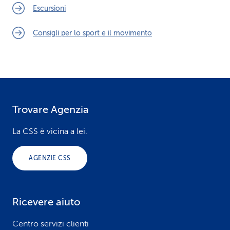
Escursioni
Consigli per lo sport e il movimento
Trovare Agenzia
F
o
La CSS è vicina a lei.
o
AGENZIE CSS
t
e
Ricevere aiuto
r
Centro servizi clienti