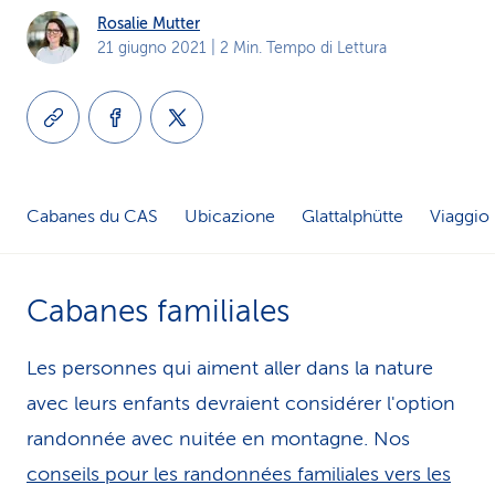
Rosalie Mutter
i
21 giugno 2021
| 2 Min. Tempo di Lettura
d
i
s
e
Cabanes du CAS
Ubicazione
Glattalphütte
Viaggio
r
v
Cabanes familiales
i
Les personnes qui aiment aller dans la nature
z
avec leurs enfants devraient considérer l'option
i
randonnée avec nuitée en mon­ta­gne. Nos
o
conseils pour les randonnées familiales vers les