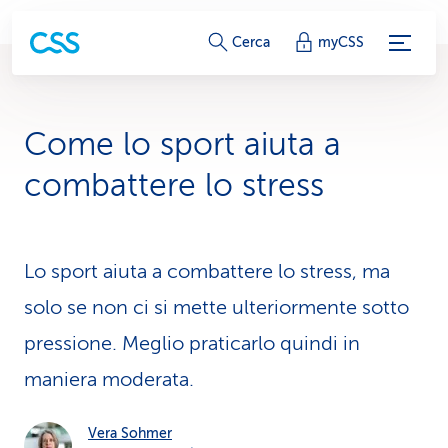
c
Cerca
myCSS
o
l
Come lo sport aiuta a
l
combattere lo stress
e
g
Lo sport aiuta a combattere lo stress, ma
a
solo se non ci si mette ulteriormente sotto
m
pressione. Meglio praticarlo quindi in
e
maniera moderata.
n
t
Vera Sohmer