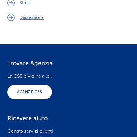
Stress
Depressione
Trovare Agenzia
F
o
La CSS è vicina a lei.
o
AGENZIE CSS
t
e
Ricevere aiuto
r
Centro servizi clienti