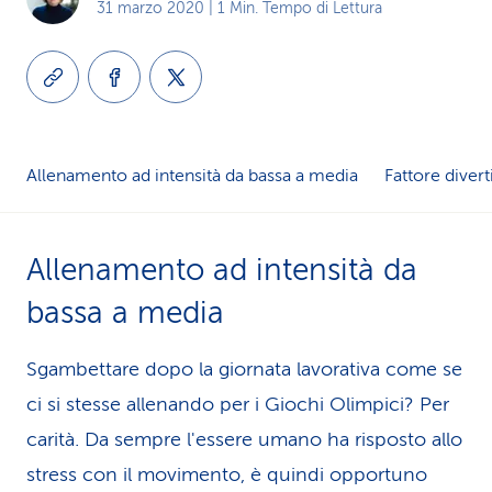
31 marzo 2020
| 1 Min. Tempo di Lettura
i
d
i
s
Allenamento ad intensità da bassa a media
Fattore diver
e
r
Allenamento ad intensità da
v
bassa a media
i
Sgambettare dopo la giornata lavorativa come se
z
ci si stesse allenando per i Giochi Olimpici? Per
i
carità. Da sempre l'essere umano ha risposto allo
o
stress con il movimento, è quindi opportuno