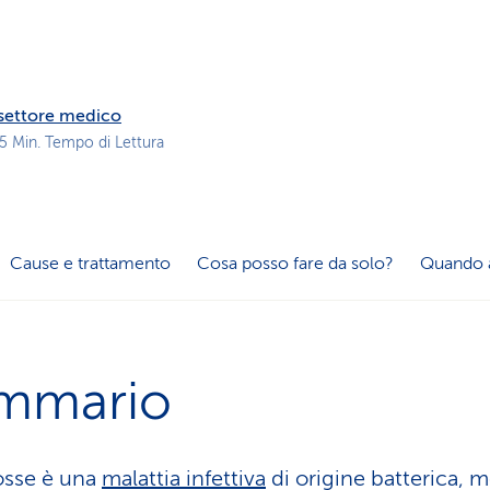
z
i
o
n
e
l settore medico
a
 5 Min. Tempo di Lettura
t
t
i
v
o
Cause e trattamento
Cosa posso fare da solo?
Quando 
mmario
osse è una
malattia infettiva
di origine batterica, m