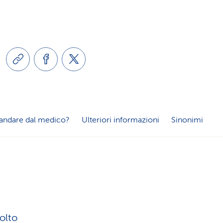
a
o
m
n
e
e
n
l
t
andare dal medico?
Ulteriori informazioni
Sinonimi
i
i
n
d
g
i
olto