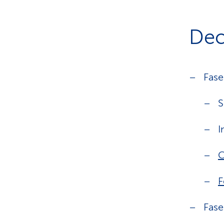
Deco
Fase
S
I
C
F
Fase