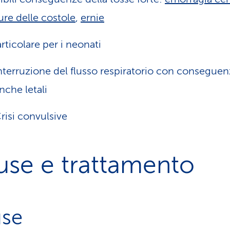
ture delle costole
,
ernie
articolare per i neonati
nterruzione del flusso respiratorio con consegue
nche letali
risi convulsive
use e trattamento
se