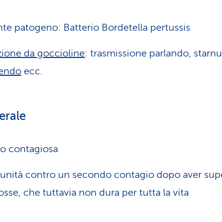
te patogeno: Batterio Bordetella pertussis
zione da goccioline
: trasmissione parlando, starn
sendo
ecc.
erale
o contagiosa
nità contro un secondo contagio dopo aver supe
osse, che tuttavia non dura per tutta la vita