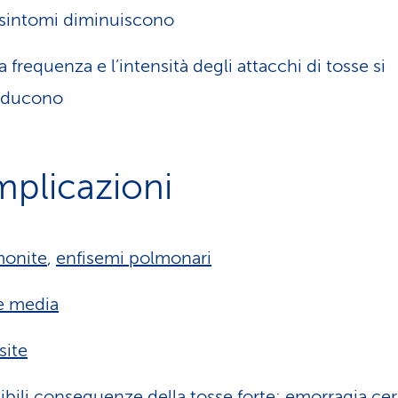
 sintomi diminuiscono
a frequenza e l’intensità degli attacchi di tosse si
iducono
plicazioni
monite
,
enfisemi polmonari
e media
site
ibili conseguenze della tosse forte:
emorragia cer