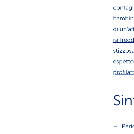
contagi
bambini 
di un’af
raffred
stizzos
espetto
profilat
Si
Peri