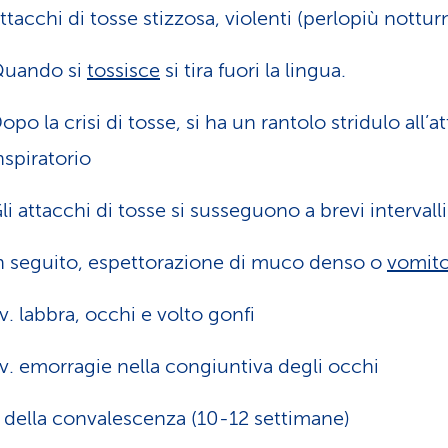
ttacchi di tosse stizzosa, violenti (perlopiù notturn
uando si
tossisce
si tira fuori la lingua.
opo la crisi di tosse, si ha un rantolo stridulo all’a
nspiratorio
li attacchi di tosse si susseguono a brevi intervalli
n seguito, espettorazione di muco denso o
vomit
v. labbra, occhi e volto gonfi
v. emorragie nella congiuntiva degli occhi
 della convalescenza (10-12 settimane)