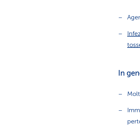
Agen
Infe
tos
In gen
Molt
Immu
pert