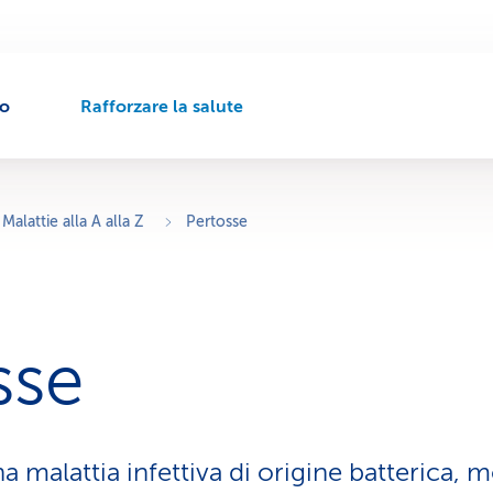
to
Rafforzare la salute
P
e
r
c
o
Malattie alla A alla Z
Pertosse
r
s
o
d
i
sse
n
a
v
i
g
a malattia infettiva di origine batterica, 
a