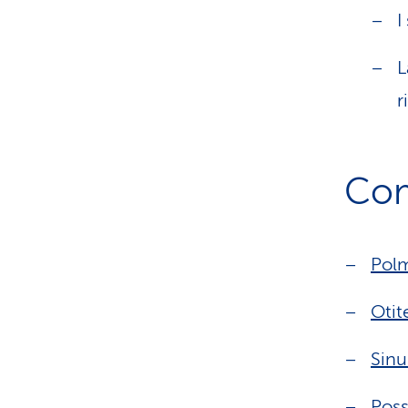
I
L
r
Com
Pol
Otit
Sinu
Poss