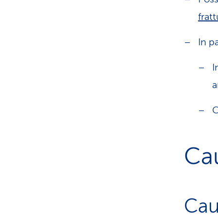
frat
In p
I
a
C
Ca
Cau