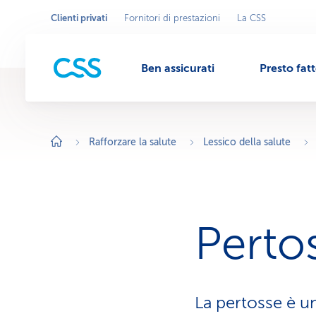
Clienti privati
Fornitori di prestazioni
La CSS
Seleziona
A
r
l'area
M
e
commerciale
a
c
Ben assicurati
Presto fat
o
e
m
m
e
r
n
c
i
Rafforzare la salute
Lessico della salute
a
l
u
e
a
t
t
i
v
Perto
a
:
C
l
i
e
n
La pertosse è un
t