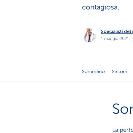
i
p
contagiosa.
r
i
v
a
t
Specialisti de
i
1 maggio 2021
|
Sommario
Sintomi
So
La pert